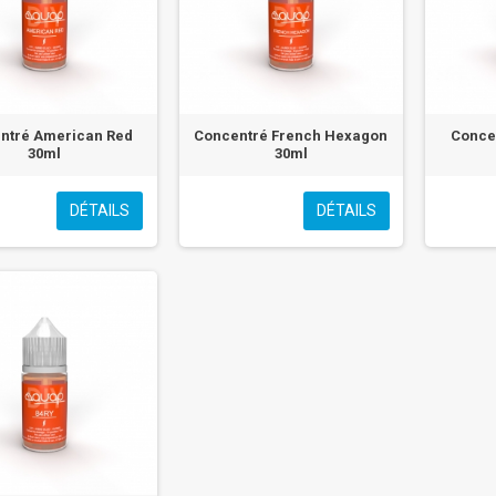
ntré American Red
Concentré French Hexagon
Concen
30ml
30ml
DÉTAILS
DÉTAILS