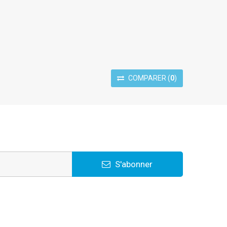
COMPARER
(
0
)
S'abonner