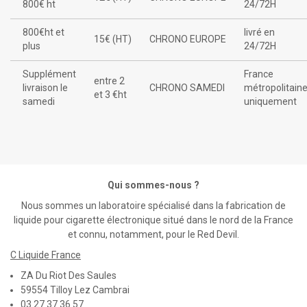
800€ ht
24/72H
800€ht et
livré en
15€ (HT)
CHRONO EUROPE
plus
24/72H
Supplément
France
entre 2
livraison le
CHRONO SAMEDI
métropolitain
et 3 €ht
samedi
uniquement
Qui sommes-nous ?
Nous sommes un laboratoire spécialisé dans la fabrication de
liquide pour cigarette électronique situé dans le nord de la France
et connu, notamment, pour le Red Devil.
C Liquide France
ZA Du Riot Des Saules
59554 Tilloy Lez Cambrai
03 27 37 36 57