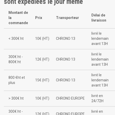
sont expédiées le jour même
Montant de
Délai de
la
Prix
Transporteur
livraison
commande
livré le
< 300€ ht
10€ (HT)
CHRONO 13
lendemain
avant 13H
livré le
300€ ht -
12€ (HT)
CHRONO 13
lendemain
800€ ht
avant 13H
livré le
800 €ht et
15€ (HT)
CHRONO 13
lendemain
plus
avant 13H
livré en
> 300€ ht
10€ (HT)
CHRONO EUROPE
24/72H
300€ ht -
livré en
12€ (HT)
CHRONO EUROPE