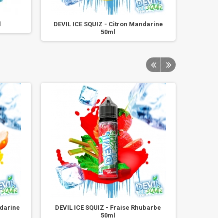
l
DEVIL ICE SQUIZ - Citron Mandarine
50ml
ndarine
DEVIL ICE SQUIZ - Fraise Rhubarbe
DEVIL I
50ml