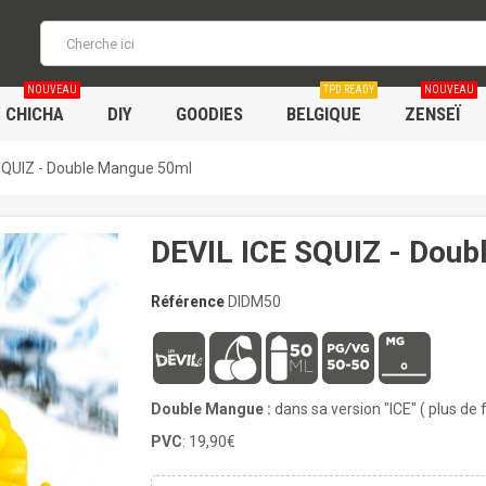
NOUVEAU
TPD READY
NOUVEAU
/ CHICHA
DIY
GOODIES
BELGIQUE
ZENSEÏ
SQUIZ - Double Mangue 50ml
DEVIL ICE SQUIZ - Dou
Référence
DIDM50
Double Mangue :
dans sa version "ICE" ( plus de 
PVC
: 19,90€