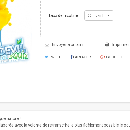
Taux de nicotine
00 mg/ml
Envoyer à un ami
Imprimer
TWEET
PARTAGER
GOOGLE+
que nature !
orée avec la volonté de retranscrire le plus fidèlement possible le gout