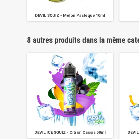
Gum
DEVIL SQUIZ - Melon Pastèque 10ml
8 autres produits dans la même cat
hi 50ml
DEVIL ICE SQUIZ - Citron Cassis 50ml
DEVIL