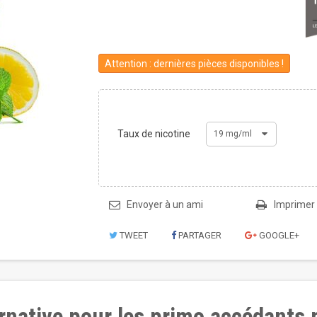
Attention : dernières pièces disponibles !
Taux de nicotine
19 mg/ml
Envoyer à un ami
Imprimer
TWEET
PARTAGER
GOOGLE+
ternative pour les primo accédants