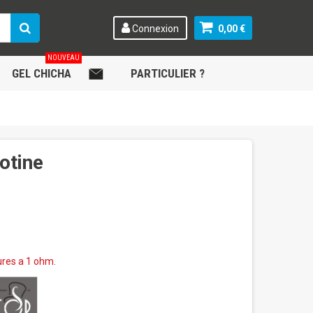
Connexion
0,00 €
NOUVEAU
GEL CHICHA
.
PARTICULIER ?
cotine
ures a 1 ohm.