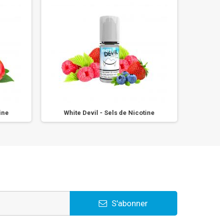
ine
White Devil - Sels de Nicotine
Pi
S'abonner