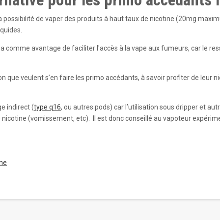
re la possibilité de vaper des produits à haut taux de nicotine (20mg max
iquides.
ne a comme avantage de faciliter l'accès à la vape aux fumeurs, car le res
ion que veulent s’en faire les primo accédants, à savoir profiter de leur 
ge indirect (
type q16
, ou autres pods) car l’utilisation sous dripper et 
nicotine (vomissement, etc). Il est donc conseillé au vapoteur expéri
ine