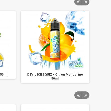
 50ml
DEVIL ICE SQUIZ - Citron Mandarine
Con
50ml