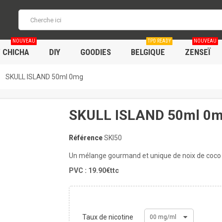
NOUVEAU
TPD READY
NOUVEAU
/ CHICHA
DIY
GOODIES
BELGIQUE
ZENSEÏ
SKULL ISLAND 50ml 0mg
SKULL ISLAND 50ml 0
Référence
SKI50
Un mélange gourmand et unique de noix de coco 
PVC : 19.90€ttc
Taux de nicotine
00 mg/ml