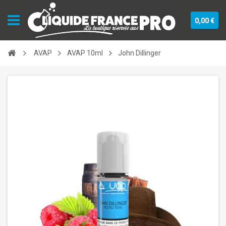
0,00 €
AVAP
AVAP 10ml
John Dillinger