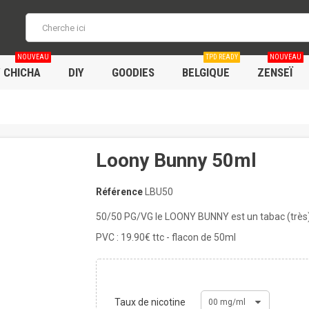
NOUVEAU
TPD READY
NOUVEAU
/ CHICHA
DIY
GOODIES
BELGIQUE
ZENSEÏ
Loony Bunny 50ml
Référence
LBU50
50/50 PG/VG le LOONY BUNNY est un tabac (très
PVC : 19.90€ ttc - flacon de 50ml
Taux de nicotine
00 mg/ml