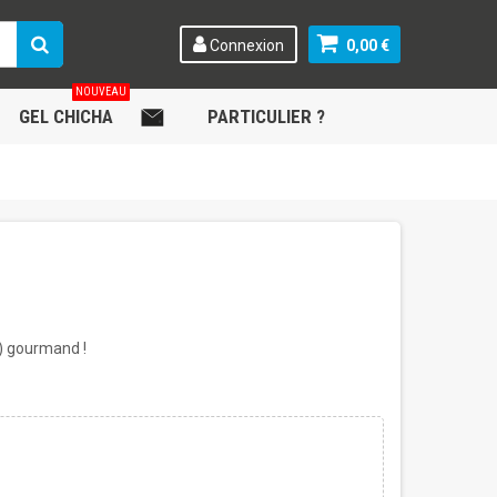
Connexion
0,00 €
NOUVEAU
GEL CHICHA
.
PARTICULIER ?
) gourmand !