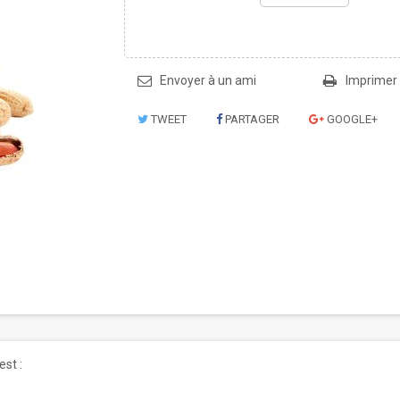
Envoyer à un ami
Imprimer
TWEET
PARTAGER
GOOGLE+
est :